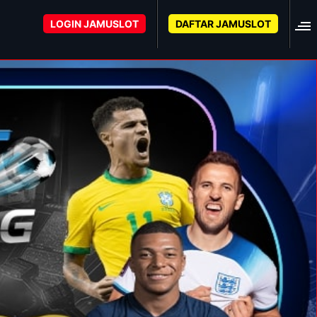
LOGIN JAMUSLOT
DAFTAR JAMUSLOT